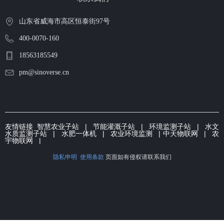
山东省威海市高区恒泰街97号
400-0070-160
18563185549
pm@sinoverse.cn
友情链接
智慧农业子站
|
节能灌溉子
站 | 环境监测子站 |
水文
水质监测子站
|
水肥一体机
|
农业环境监测
|
中天物联网
|
农
宇物联网
|
隐私申明
使用条款
页面如有侵权请联系我们