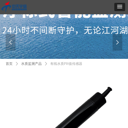
넳
넲
首页
ꄲ
水质监测产品
ꄲ
有线水质PH值传感器