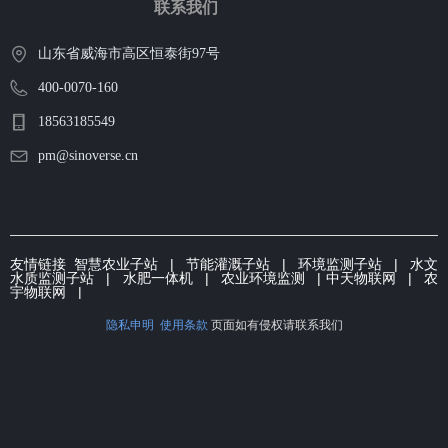
联系我们
山东省威海市高区恒泰街97号
400-0070-160
18563185549
pm@sinoverse.cn
友情链接
智慧农业子站
|
节能灌溉子
站 | 环境监测子站 |
水文
水质监测子站
|
水肥一体机
|
农业环境监测
|
中天物联网
|
农
宇物联网
|
隐私申明
使用条款
页面如有侵权请联系我们