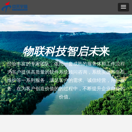
物联科技智启未
来
经验丰富的专家团队，依托一套成熟的服务体和工作流程
넳
넲
为客户提供高质量的软件系统顾问咨询，系统实施和售后
维护等一系列服务，满足客户的需求。诚信经营，用心服
务，在为客户创造价值的的过程中，不断提升企业自身的
价值。